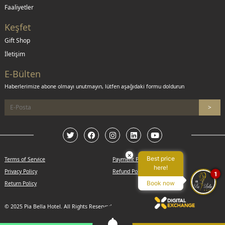
Faaliyetler
Keşfet
Gift Shop
İletişim
E-Bülten
Haberlerimize abone olmayı unutmayın, lütfen aşağıdaki formu doldurun
×
Best price
Terms of Service
Payment Policy
here!
Privacy Policy
Refund Policy
1
Book now
Return Policy
© 2025 Pia Bella Hotel. All Rights Reserved.