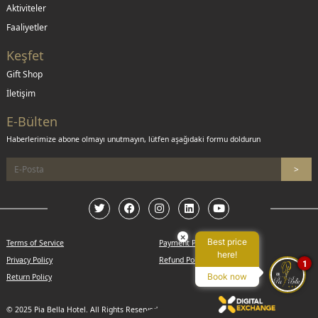
Aktiviteler
Faaliyetler
Keşfet
Gift Shop
İletişim
E-Bülten
Haberlerimize abone olmayı unutmayın, lütfen aşağıdaki formu doldurun
×
Best price
Terms of Service
Payment Policy
here!
Privacy Policy
Refund Policy
1
Book now
Return Policy
© 2025 Pia Bella Hotel. All Rights Reserved.