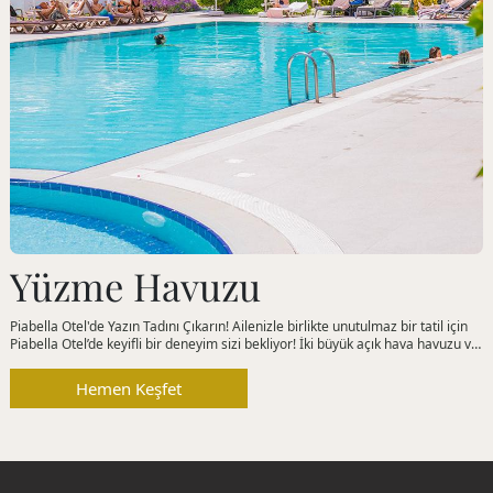
Yüzme Havuzu
Piabella Otel'de Yazın Tadını Çıkarın! Ailenizle birlikte unutulmaz bir tatil için
Piabella Otel’de keyifli bir deneyim sizi bekliyor! İki büyük açık hava havuzu ve
çocuk havuzu dahil olmak üzere, serinlemek ve eğlenmek için her şey
düşünülmüş.
Hemen Keşfet